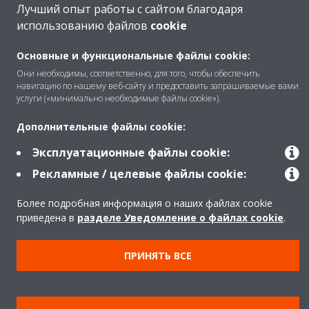
Лучший опыт работы с сайтом благодаря
использованию файлов
cookie
Продукты
Основные и функциональные файлы cookie:
Они необходимы, соответственно, для того, чтобы обеспечить
навигацию по нашему веб-сайту и предоставить запрашиваемые вами
Copyright © Daikin
услуги («минимально необходимые файлы cookie»).
Правила
Использование cookie
Дополнительные файлы cookie:
Конфиденциальность данных
Корпоративная этика
Эксплуатационные файлы cookie:
Рекламные / целевые файлы cookie:
Более подробная информация о наших файлах cookie
приведена в
разделе Уведомление о файлах cookie
.
ПРИНЯТЬ ВСЕ