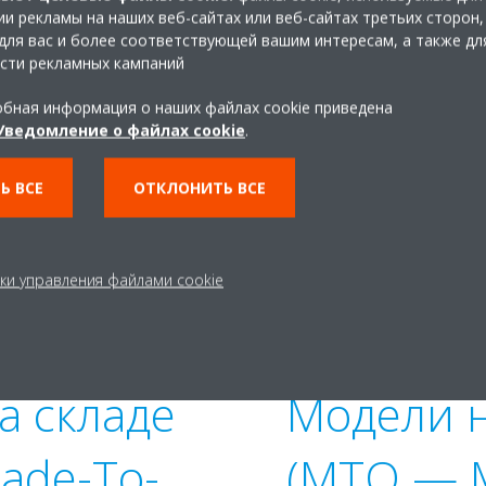
и рекламы на наших веб-сайтах или веб-сайтах третьих сторон,
для вас и более соответствующей вашим интересам, а также дл
сти рекламных кампаний
ассортимент, удовле
бная информация о наших файлах cookie приведена
Уведомление о файлах cookie
.
знообразные потребно
Ь ВСЕ
ОТКЛОНИТЬ ВСЕ
ки управления файлами cookie
а складе
Модели н
ade-To-
(MTO — 