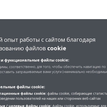
валентные значения СО
и лу
2
показатели эффективности
 опыт работы с сайтом благодаря
зованию файлов
cookie
3 году Ururu Sarara — первого в мире кондиционера на хладаге
ния на использование хладагентов с более низким ПГП. Послед
ртимента решений, специально разработанных для использовани
 и функциональные файлы cookie:
имы, соответственно, для того, чтобы обеспечить навигацию по
доставить запрашиваемые вами услуги («минимально необходимы
ельные файлы cookie:
тационные файлы cookie:
файлы cookie, собирающие статист
оведении пользователей на наших или сторонних веб-сайтах
ые / целевые файлы cookie:
файлы cookie, используемые для