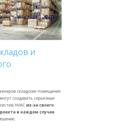
кладов и
ого
женеров складские помещения
могут создавать серьезные
 систем HVAC
из-за своего
проекта в каждом случае
.
решение: