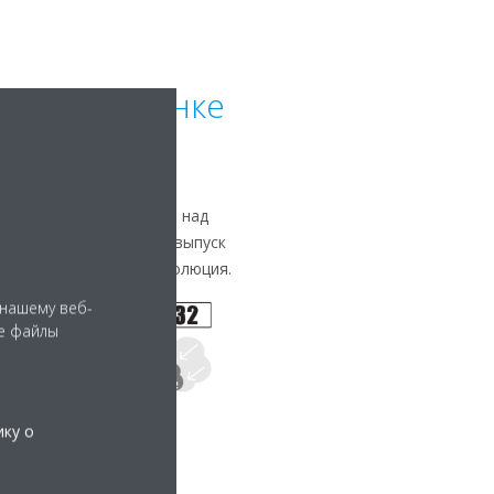
чшие на рынке
нте R-32 — мы работали над
ним достижением стал выпуск
я хладагента R-32. Эволюция.
 нашему веб-
е файлы
ику о