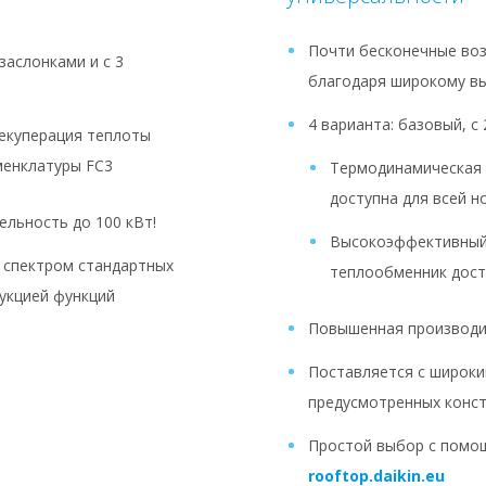
Почти бесконечные во
 заслонками и с 3
благодаря широкому в
4 варианта: базовый, с 
екуперация теплоты
менклатуры FC3
Термодинамическая 
доступна для всей 
льность до 100 кВт!
Высокоэффективный
 спектром стандартных
теплообменник дост
укцией функций
Повышенная производит
Поставляется с широки
предусмотренных конст
Простой выбор с помо
rooftop.daikin.eu