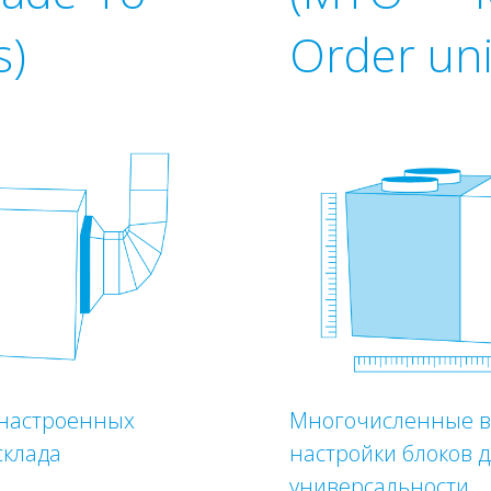
s)
Order uni
 настроенных
Многочисленные в
склада
настройки блоков 
универсальности