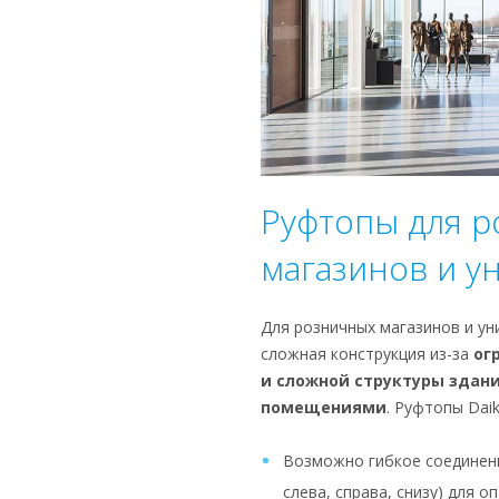
Руфтопы для 
магазинов и у
Для розничных магазинов и ун
сложная конструкция из-за
ог
и сложной структуры здан
помещениями
. Руфтопы Dai
Возможно гибкое соединени
слева, справа, снизу) для 