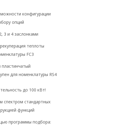
зможности конфигурации
ыбору опций
2, 3 и 4 заслонками
рекуперация теплоты
номенклатуры FC3
 пластинчатый
упен для номенклатуры RS4
ельность до 100 кВт!
м спектром стандартных
рукцией функций
щью программы подбора: