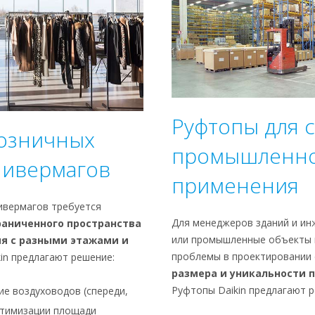
Руфтопы для с
розничных
промышленн
нивермагов
применения
ивермагов требуется
Для менеджеров зданий и ин
раниченного пространства
или промышленные объекты 
ия с разными этажами и
проблемы в проектировании
kin предлагают решение:
размера и уникальности 
Руфтопы Daikin предлагают 
е воздуховодов (спереди,
оптимизации площади