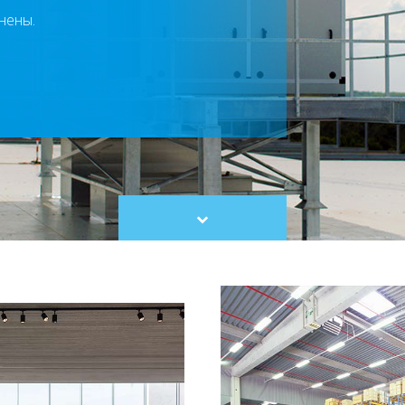
нены.
Scroll
to
content