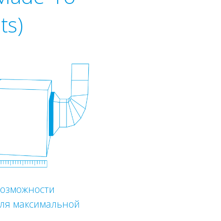
ts)
озможности
для максимальной