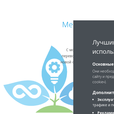
Меньшие экви
Лучший
исполь
С момента появления в 201
переводом нашего оборудова
новой серии руфтопов — ассо
Основные
Они необход
сайту и пре
cookie»).
Дополнит
Эксплуа
трафике и п
Рекламн