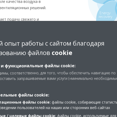
оле качества воздуха в
вентиляционных решений.
ает подачу свежего и
обеспечивает экономию
и тепла и влаги между
 опыт работы с сайтом благодаря
аким образом подавая
зованию файлов
cookie
авая требуемые условия в
ре и влажности
 и функциональные файлы cookie:
еспечивает необходимое
имы, соответственно, для того, чтобы обеспечить навигацию по
уха для оптимизации
доставить запрашиваемые вами услуги («минимально необходимы
утреннего оборудования
ельные файлы cookie:
ает необходимый уровень
тационные файлы cookie:
файлы cookie, собирающие статист
ируемом помещении
оведении пользователей на наших или сторонних веб-сайтах
вает чистый и здоровый
ые / целевые файлы cookie:
файлы cookie, используемые для