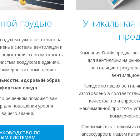
ной грудью
Уникальная 
прод
оздухом нужно не только на
ивные системы вентиляции и
Компания Daikin предлагае
 предоставляют возможность
для вентиляции на рын
чистым воздухом в зданиях,
вентиляции с рекупера
коммерческих помещениях.
вентиляцион
ьности. Здоровый образ
Каждое из наших вентиля
мфортная среда.
изготовлено в соответстви
 по решениям поможет вам
качества, но и спроек
р для повышения уровня
максимальной простоты уст
 вашего здания.
коммерческое
Ознакомьтесь с нашим ас
РУКОВОДСТВО ПО
аксессуаров в нашем ката
НЫМ СИСТЕМАМ