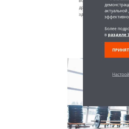
воздух, отфильтровывая 
демонстраци
другие загрязняющие ве
актуальной 
здоровья.
эффективно
Более подро
в
разделе 
ПРИНЯТ
Настрой