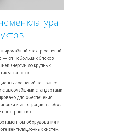
номенклатура
уктов
т широчайший спектр решений
ке — от небольших блоков
цией энергии до крупных
ных установок.
ционных решений не только
и с высочайшими стандартами
тировано для обеспечения
ановки и интеграции в любое
 пространство.
сортиментом оборудования и
логе вентиляционных систем.