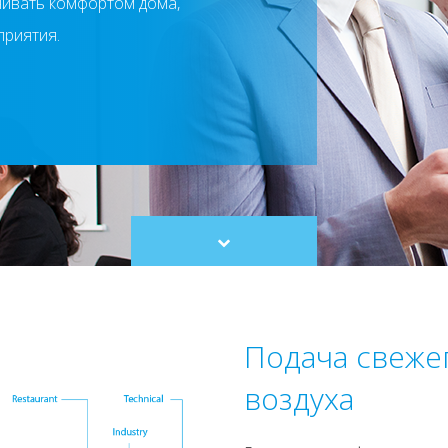
чивать комфортом дома,
риятия.
Scroll
to
content
Подача свежег
воздуха