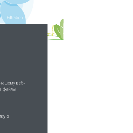
 нашему веб-
е файлы
ику о