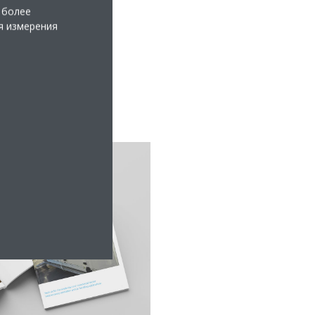
 более
я измерения