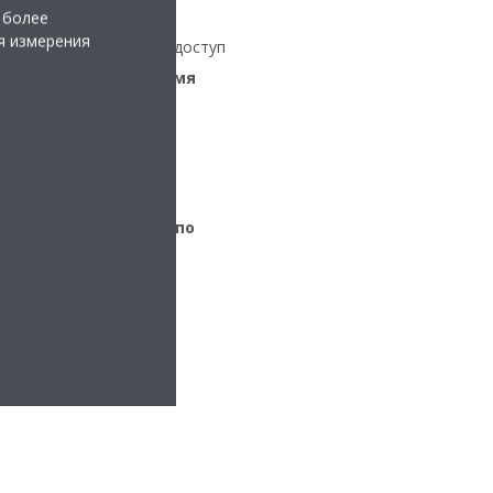
отребления
 более
я измерения
ервису Daikin Cloud и доступ
и мира и в любое время
нтерфейс с сенсорным
 простоту управления
ебольших и средних по
омещений