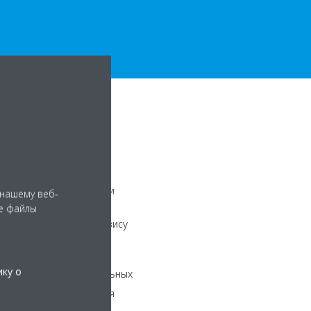
е управление
нием
разными климатическими
 нашему веб-
я интеллектуального
е файлы
нашему облачному сервису
ику о
инг и анализ
контрольных
помещений для снижения