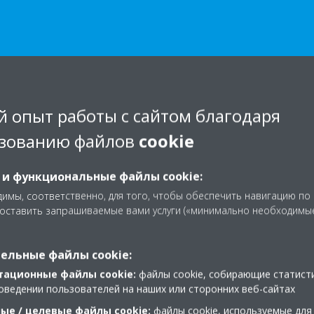
 опыт работы с сайтом благодаря
Интеллектуально
зованию файлов
cookie
энергопотребле
 и функциональные файлы cookie:
Централизация управления 
имы, соответственно, для того, чтобы обеспечить навигацию по
зонами, за счет подключени
доставить запрашиваемые вами услуги («минимально необходимы
планшетного контроллера к 
Daikin Cloud.
ельные файлы cookie:
тационные файлы cookie:
файлы cookie, собирающие статист
Одновременный
монитор
оведении пользователей на наших или сторонних веб-сайтах
показателей нескольких 
ые / целевые файлы cookie:
файлы cookie, используемые для