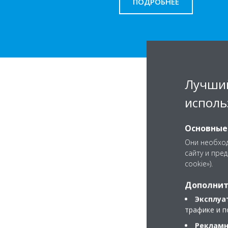
ПОДРОБНЕЕ
Лучший
исполь
Основные
Они необход
сайту и пре
cookie»).
Дополнит
Эксплуа
трафике и п
Рекламн