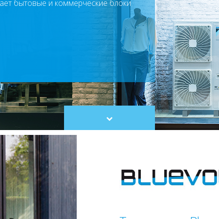
кает бытовые и коммерческие блоки
Scroll
to
content