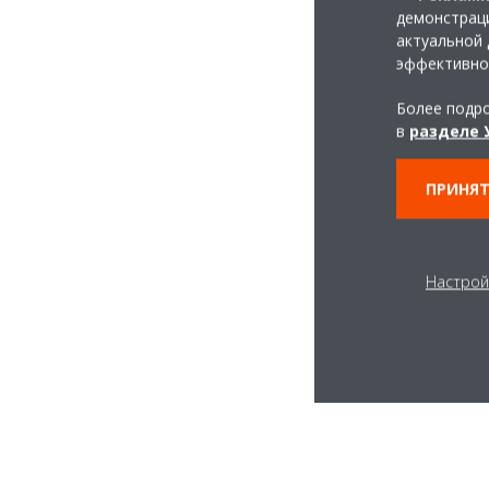
демонстраци
актуальной 
эффективно
Более подро
в
разделе 
ПРИНЯТ
Настрой