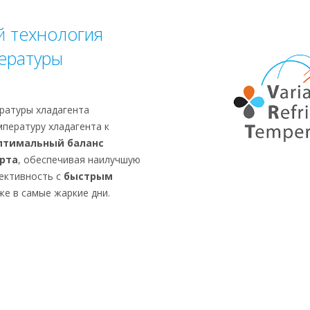
 технология
ературы
ратуры хладагента
пературу хладагента к
птимальный баланс
рта
, обеспечивая наилучшую
ективность с
быстрым
е в самые жаркие дни.