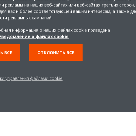
высокого уровня энергоп
и рекламы на наших веб-сайтах или веб-сайтах третьих сторон,
для вас и более соответствующей вашим интересам, а также дл
Подключение к облачному с
сти рекламных кампаний
к блокам
из любой точк
бная информация о наших файлах cookie приведена
Интуитивно понятный
и
Уведомление о файлах cookie
.
экраном, обеспечивающий
микроклиматом
Ь ВСЕ
ОТКЛОНИТЬ ВСЕ
Идеальное решение для
н
размеру
коммерческих п
ки управления файлами cookie
ПОДРОБНЕЕ