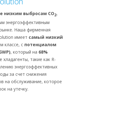
olution
е низким выбросам CO
,
2
мым энергоэффективным
рынке. Наша фирменная
olution имеет
самый низкий
м классе, с
потенциалом
GWP)
, который на
68%
е хладагенты, такие как R-
олению энергоэффективных
ходы за счет снижения
ов на обслуживание, которое
ок на утечку.