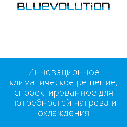
Инновационное
климатическое решение,
спроектированное для
потребностей нагрева и
охлаждения