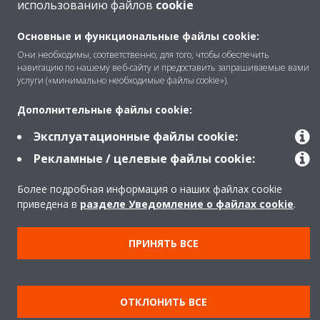
использованию файлов
cookie
Основные и функциональные файлы cookie:
Copyright © Daikin
Они необходимы, соответственно, для того, чтобы обеспечить
Правила
Использование cookie
навигацию по нашему веб-сайту и предоставить запрашиваемые вами
услуги («минимально необходимые файлы cookie»).
Конфиденциальность данных
Корпоративная этика
Дополнительные файлы cookie:
Эксплуатационные файлы cookie:
Рекламные / целевые файлы cookie:
Более подробная информация о наших файлах cookie
приведена в
разделе Уведомление о файлах cookie
.
ПРИНЯТЬ ВСЕ
ОТКЛОНИТЬ ВСЕ