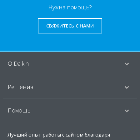
Нужна помощь?
СВЯЖИТЕСЬ С НАМИ
O Daikin
Решения
Помощь
Продукты
Лучший опыт работы с сайтом благодаря