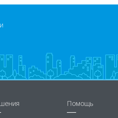
и
шения
Помощь