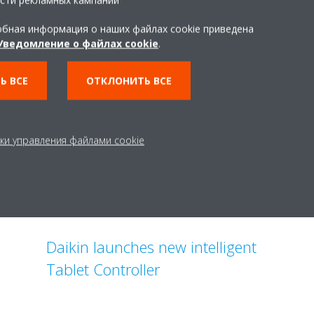
сти рекламных кампаний
бная информация о наших файлах cookie приведена
Уведомление о файлах cookie
.
Related articles
Ь ВСЕ
ОТКЛОНИТЬ ВСЕ
ки управления файлами cookie
Daikin launches new intelligent
Tablet Controller