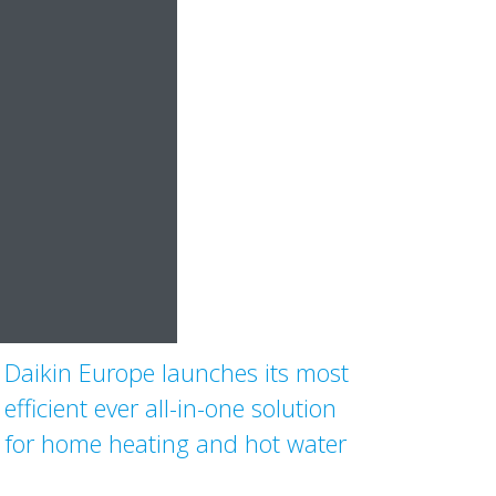
Daikin Europe launches its most
efficient ever all-in-one solution
for home heating and hot water