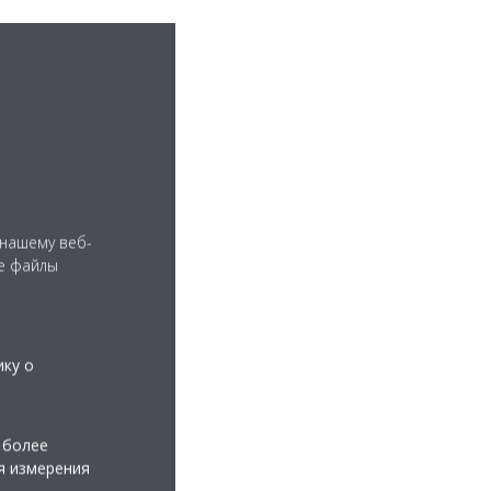
 нашему веб-
е файлы
ablet
elease_for
62_German
ику о
7KB
 более
я измерения