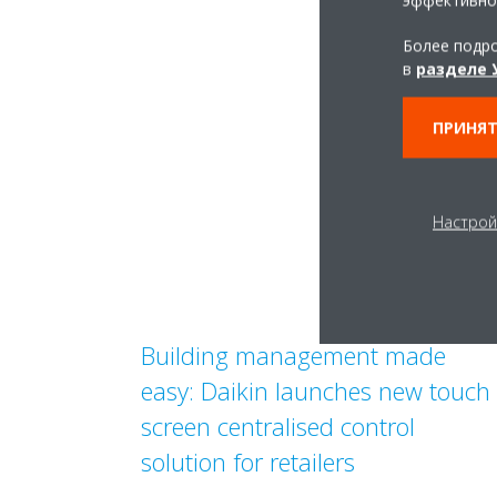
эффективно
Более подро
в
разделе 
ПРИНЯТ
Настрой
Building management made
easy: Daikin launches new touch
screen centralised control
solution for retailers