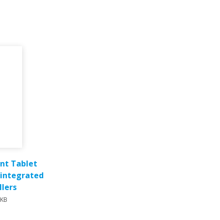
ent Tablet
 integrated
llers
6KB