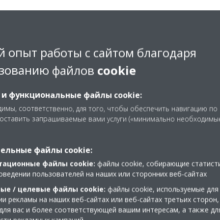
 опыт работы с сайтом благодаря
Languages
зованию файлов
cookie
 и функциональные файлы cookie:
имы, соответственно, для того, чтобы обеспечить навигацию по
доставить запрашиваемые вами услуги («минимально необходимы
lligent Tablet
intelligent T
r_Press release_for
Controller_Press r
ельные файлы cookie:
s_DEU-1662_Bulgarian
installers_DEU-16
тационные файлы cookie:
файлы cookie, собирающие статист
ZIP | 468.83KB
ZIP | 432.4
оведении пользователей на наших или сторонних веб-сайтах
ые / целевые файлы cookie:
файлы cookie, используемые для
и рекламы на наших веб-сайтах или веб-сайтах третьих сторон,
для вас и более соответствующей вашим интересам, а также дл