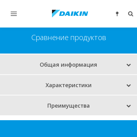
Переключить
Пе
навигацию
по
Сравнение продуктов
Общая информация
Характеристики
Преимущества