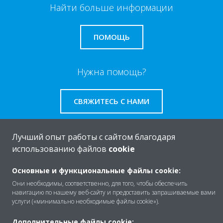
Найти больше информации
ПОМОЩЬ
Нужна помощь?
СВЯЖИТЕСЬ С НАМИ
Лучший опыт работы с сайтом благодаря
использованию файлов
cookie
O Daikin
Основные и функциональные файлы cookie:
Они необходимы, соответственно, для того, чтобы обеспечить
навигацию по нашему веб-сайту и предоставить запрашиваемые вами
Решения
услуги («минимально необходимые файлы cookie»).
Дополнительные файлы cookie: