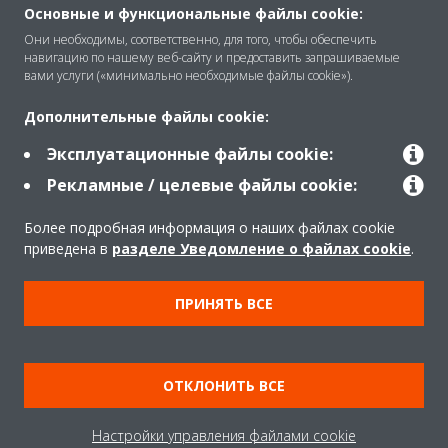
Основные и функциональные файлы cookie:
O Daikin
Они необходимы, соответственно, для того, чтобы обеспечить
навигацию по нашему веб-сайту и предоставить запрашиваемые
вами услуги («минимально необходимые файлы cookie»).
Решения
Дополнительные файлы cookie:
Эксплуатационные файлы cookie:
Помощь
Рекламные / целевые файлы cookie:
Более подробная информация о наших файлах cookie
Продукты
приведена в
разделе Уведомление о файлах cookie
.
ПРИНЯТЬ ВСЕ
Copyright © Daikin
Правила
Использование cookie
ОТКЛОНИТЬ ВСЕ
Конфиденциальность данных
Корпоративная этика
Настройки управления файлами cookie