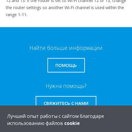
12 and 13. If the router is set to Wi-Fi channel 12 or 13, change
the router settings so another Wi-Fi channel is used within the
range 1-11.
Найти больше информации
ПОМОЩЬ
Нужна помощь?
СВЯЖИТЕСЬ С НАМИ
Лучший опыт работы с сайтом благодаря
использованию файлов
cookie