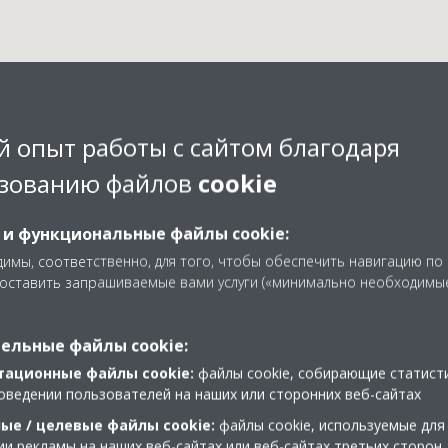
 опыт работы с сайтом благодаря
зованию файлов
cookie
шун Татьяна Марьянов
 и функциональные файлы cookie:
имы, соответственно, для того, чтобы обеспечить навигацию по
доставить запрашиваемые вами услуги («минимально необходимы
ельные файлы cookie:
тационные файлы cookie:
файлы cookie, собирающие статист
+375 29 124 57 28
оведении пользователей на наших или сторонних веб-сайтах
Проложить маршрут
ые / целевые файлы cookie:
файлы cookie, используемые для
и рекламы на наших веб-сайтах или веб-сайтах третьих сторон,