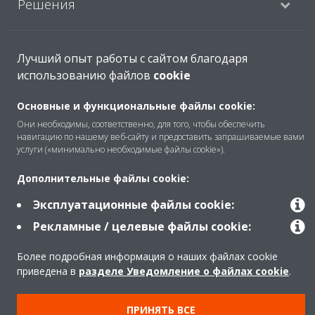
Решения
Помощь
Лучший опыт работы с сайтом благодаря
использованию файлов
cookie
Основные и функциональные файлы cookie:
Продукты
Они необходимы, соответственно, для того, чтобы обеспечить
навигацию по нашему веб-сайту и предоставить запрашиваемые вами
услуги («минимально необходимые файлы cookie»).
Copyright © Daikin
Дополнительные файлы cookie:
Правила
Использование cookie
Эксплуатационные файлы cookie:
Конфиденциальность данных
Корпоративная этика
Рекламные / целевые файлы cookie:
Более подробная информация о наших файлах cookie
приведена в
разделе Уведомление о файлах cookie
.
ПРИНЯТЬ ВСЕ